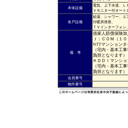
電気、上下水道、Ｌ
本体設備
Ｖモニター付オート
給湯、シャワー、エ
各戸設備
付暖房便座、
ＴＶインターフォン
借家人賠償保険加
Ｊ：ＣＯＭ（１００
NTTマンション
（宅内・基本工事
備 考
負担となります）
ＫＤＤＩマンショ
（宅内・基本工事
負担となります）
会員番号
物件番号