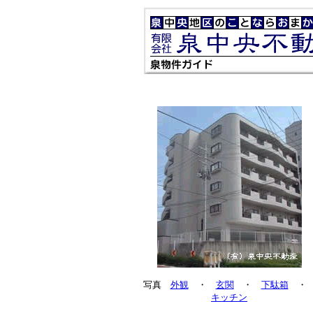
写真
外観
・
玄関
・
下駄箱
キッチン