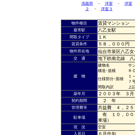
洗面所
・
洋室
・
洋室
２
・
洋室３
物件種目
賃貸マンション
最寄駅
八乙女駅
間取タイプ
１Ｋ
賃貸条件
５８，０００円
物件所在地
仙台市泉区八乙女
交 通
地下鉄南北線 八
建物名
サ
構造･規模
Ｒ
建 物
１
仕様部分･面積
７
間取内訳
上
築年月
２００３年 ３月
契約期間
２ 年
管理費等
共益費 ４，２５
有 １０，００
駐車場
車場）
現 況
空室
入居日
６月中旬